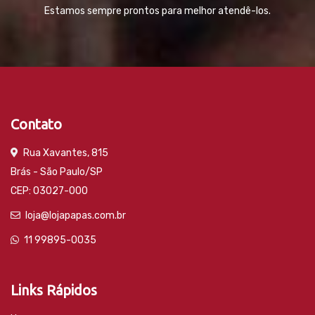
Estamos sempre prontos para melhor atendê-los.
Contato
Rua Xavantes, 815
Brás - São Paulo/SP
CEP: 03027-000
loja@lojapapas.com.br
11 99895-0035
Links Rápidos