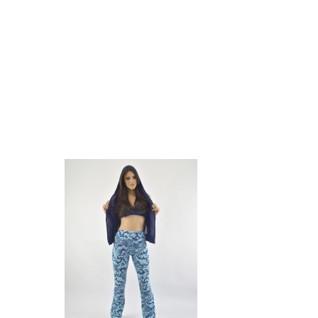
(11) 2694-7080
Estamos sempre prontos para melhor atendê-los.